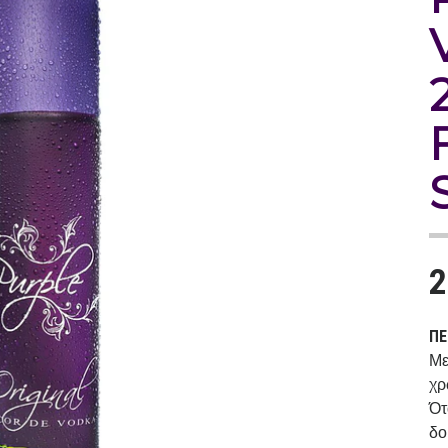
2
ΠΕ
Με
χρ
Ότ
δο