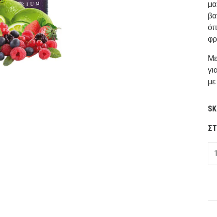
μα
βα
όπ
φρ
Με
γι
με
SK
ΣΤ