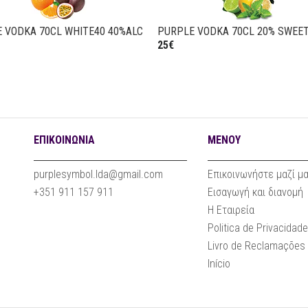
PURPLE VODKA 70CL 20% SWEET LEMON
PURPLE VODKA 70CL 20
CINNAMON
25€
25€
ΕΠΙΚΟΙΝΩΝΊΑ
ΜΕΝΟΎ
purplesymbol.lda@gmail.com
Επικοινωνήστε μαζί μ
+351 911 157 911
Εισαγωγή και διανομή
Η Εταιρεία
Politica de Privacidad
Livro de Reclamações
Início