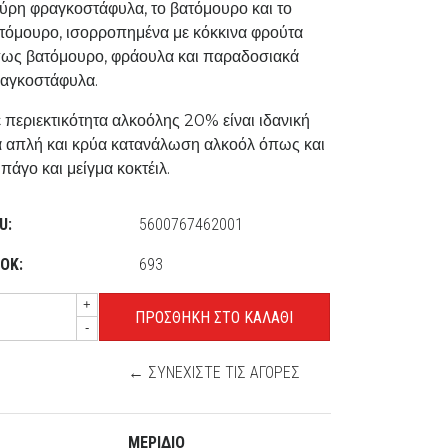
ύρη φραγκοστάφυλα, το βατόμουρο και το
τόμουρο, ισορροπημένα με κόκκινα φρούτα
ως βατόμουρο, φράουλα και παραδοσιακά
αγκοστάφυλα.
 περιεκτικότητα αλκοόλης 20% είναι ιδανική
α απλή και κρύα κατανάλωση αλκοόλ όπως και
 πάγο και μείγμα κοκτέιλ.
U:
5600767462001
ΟΚ:
693
+
-
← ΣΥΝΕΧΊΣΤΕ ΤΙΣ ΑΓΟΡΈΣ
ΜΕΡΊΔΙΟ