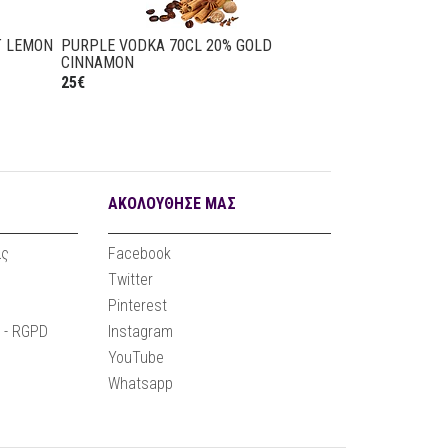
% GOLD
PURPLE VODKA 70CL 20% LIMORANGE
PURPLE
24,90€
24,90€
ΑΚΟΛΟΥΘΗΣΕ ΜΑΣ
ας
Facebook
Twitter
Pinterest
e - RGPD
Instagram
YouTube
Whatsapp