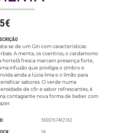
5€
SCRIÇÃO
ata-se de um Gin com características
rbais. A menta, os coentros, o cardamomo
a hortelã fresca marcam presença forte,
ma infusão que priviligia o zimbro e
nvida ainda a lúcia lima e o limão para
tensificar sabores. O verde numa
tensidade de côr e sabor refrescantes, é
a contagiante nova forma de beber com
azer.
U:
5600767462162
OCK:
56