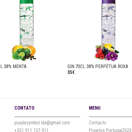
CL 38% MENTA
GIN 70CL 38% PERPÉTUA ROXA
35€
CONTATO
MENU
purplesymbol.lda@gmail.com
Contacto
+351 911 157 911
Projetos Portugal2020