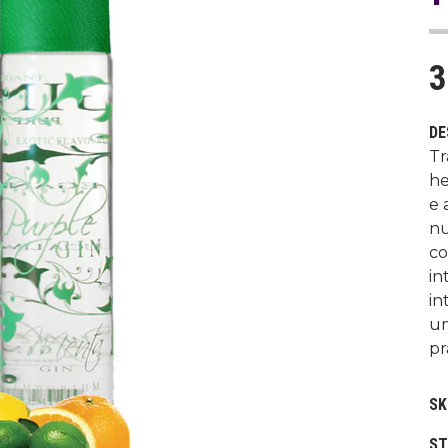
3
DE
Tr
he
e 
nu
co
in
in
um
pr
SK
ST