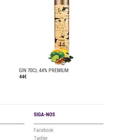
GIN 70CL 44% PREMIUM
GIN 50CL 48% E
44€
49,90€
SIGA-NOS
Facebook
Twitter