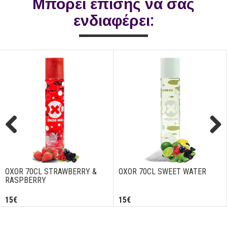
Μπορεί επίσης να σας
ενδιαφέρει:
Previous
Next
OXOR 70CL STRAWBERRY &
OXOR 70CL SWEET WATER
RASPBERRY
15€
15€