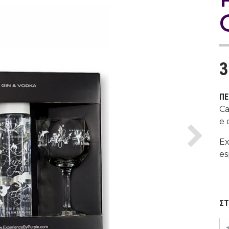
3
ΠΕ
Ca
e 
Next
Ex
es
ΣΤ