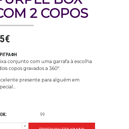
COM 2 COPOS
5€
ΡΙΓΡΑΦΉ
ixa conjunto com uma garrafa à escolha
dois copos gravados a 360º.
celente presente para alguém em
pecial...
ΟΚ:
99
+