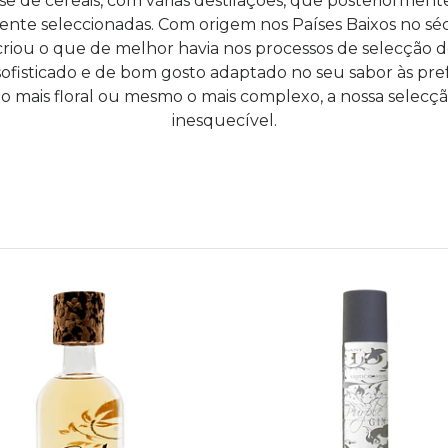
se de cereais, com várias destilações, que posteriormen
ente seleccionadas. Com origem nos Países Baixos no sé
criou o que de melhor havia nos processos de selecção 
sofisticado e de bom gosto adaptado no seu sabor às pref
elo mais floral ou mesmo o mais complexo, a nossa selec
inesquecível.