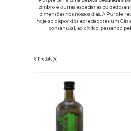
Purple Gin é uma bebida destilada à ba
zimbro e outras especiarias cuidadosam
dimensões nos nossos dias. A Purple re
hoje ao dispor dos apreciadores um Gin 
consensual, ao cítrico, passando p
8 Produto(s)